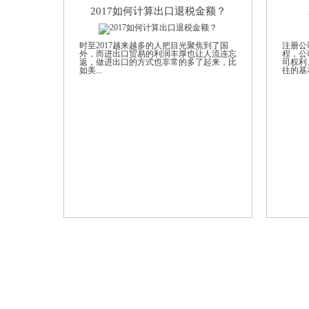
2017如何计算出口退税金额？
时至2017越来越多的人把目光聚焦到了国
注册公
外，而进出口贸易的利润丰厚也让人流连忘
程，公
返，做进出口的方式也非常的多了起来，比
司权利
如美...
往的基本