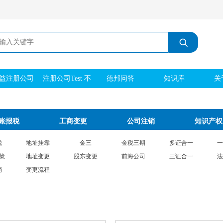
益注册公司
注册公司Test 不
德邦问答
知识库
关
刻章 实际地址
账报税
工商变更
公司注销
知识产权
税
地址挂靠
金三
金税三期
多证合一
一
策
地址变更
股东变更
前海公司
三证合一
法
销
变更流程