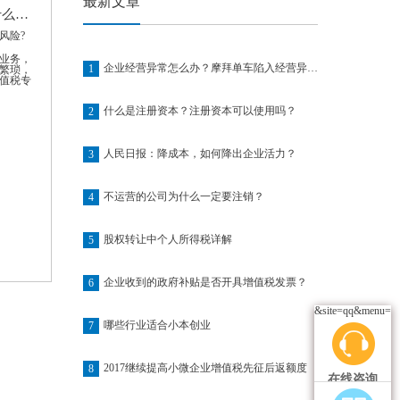
最新文章
销售退回对开增值税发票有什么风险?
业务，
企业经营异常怎么办？摩拜单车陷入经营异常名单
1
繁琐，
值税专
什么是注册资本？注册资本可以使用吗？
2
人民日报：降成本，如何降出企业活力？
3
不运营的公司为什么一定要注销？
4
股权转让中个人所得税详解
5
企业收到的政府补贴是否开具增值税发票？
6
&site=qq&menu=ye
哪些行业适合小本创业
7
2017继续提高小微企业增值税先征后返额度
8
在线咨询