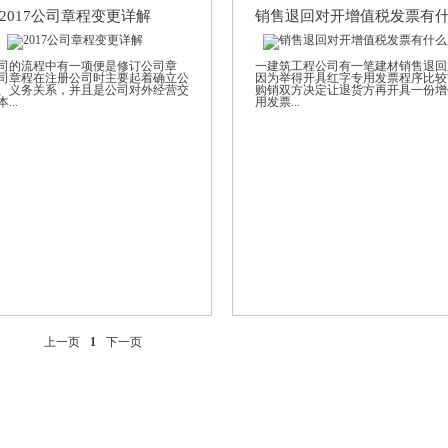
2017公司章程变更详解
司的流程中有一项便是修订公司章
一建筑工程公司有一笔建材销售退回
司章程在注册公司时主要起着确立公
因为举得开具红字专用发票程序比较
、义务关系，并且是公司对外经营交
购销双方决定让退货方再开具一份增
...
用发票...
上一页
1
下一页