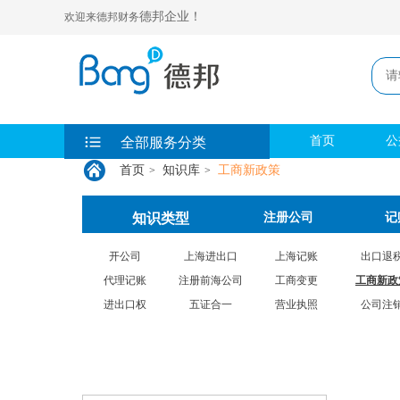
德邦企业！
欢迎来德邦财务
首页
公
全部服务分类
首页
知识库
工商新政策
>
>
知识类型
注册公司
记
开公司
上海进出口
上海记账
出口退
代理记账
注册前海公司
工商变更
工商新政
进出口权
五证合一
营业执照
公司注