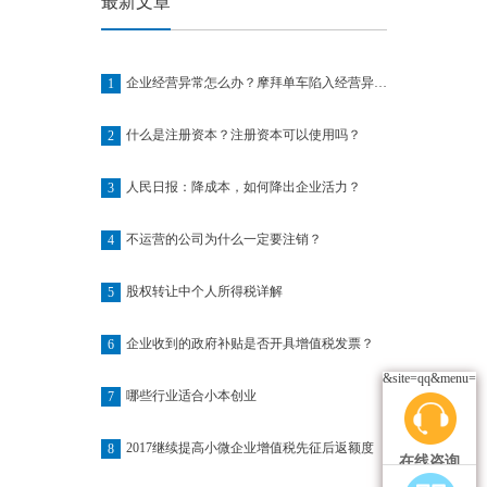
最新文章
企业经营异常怎么办？摩拜单车陷入经营异常名单
1
什么是注册资本？注册资本可以使用吗？
2
人民日报：降成本，如何降出企业活力？
3
不运营的公司为什么一定要注销？
4
股权转让中个人所得税详解
5
企业收到的政府补贴是否开具增值税发票？
6
&site=qq&menu=ye
哪些行业适合小本创业
7
2017继续提高小微企业增值税先征后返额度
8
在线咨询