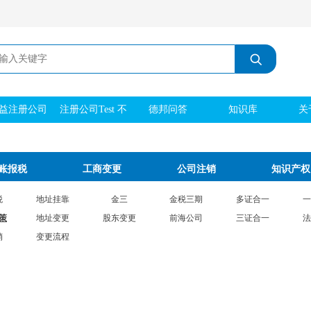
益注册公司
注册公司Test 不
德邦问答
知识库
关
刻章 实际地址
账报税
工商变更
公司注销
知识产权
税
地址挂靠
金三
金税三期
多证合一
一
策
地址变更
股东变更
前海公司
三证合一
法
销
变更流程