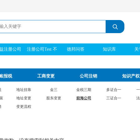
益注册公司
注册公司Test 不
德邦问答
知识库
关
刻章 实际地址
账报税
工商变更
公司注销
知识产权
税
地址挂靠
金三
金税三期
多证合一
一
策
地址变更
股东变更
前海公司
三证合一
法
销
变更流程