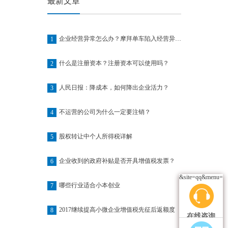
最新文章
企业经营异常怎么办？摩拜单车陷入经营异常名单
1
什么是注册资本？注册资本可以使用吗？
2
人民日报：降成本，如何降出企业活力？
3
不运营的公司为什么一定要注销？
4
股权转让中个人所得税详解
5
企业收到的政府补贴是否开具增值税发票？
6
&site=qq&menu=ye
哪些行业适合小本创业
7
2017继续提高小微企业增值税先征后返额度
8
在线咨询